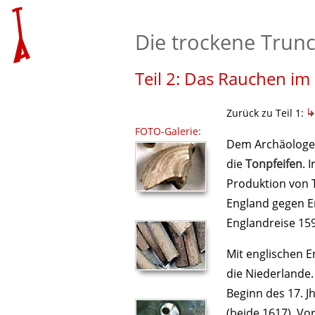
externes
externes
Die trockene Trun
Verweisziel:
Verweisziel:
Text
Fotoarchiv
Teil 2: Das Rauchen im
auf
Reemtsma
„Pfeife
Zurück zu Teil 1:
und
FOTO-Galerie:
Dem Archäologen
Tabak”
die
Tonpfeifen
. 
Produktion von T
England gegen En
Englandreise 159
Mit englischen E
die Niederlande
Beginn des 17. J
(beide 1617). Vo