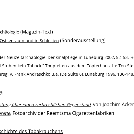
(Magazin-Text)
rchäologie
(Sonderausstellung)
 Ostseeraum und in Schlesien
l der Neuzeitarchäologie, Denkmalpflege in Lüneburg 2002, 52–53.
d Stuben kein Taback.” Tonpfeifen aus dem Töpferhaus. In: Ton S
hrsg. v. Frank Andraschko u.a. (De Sulte 6), Lüneburg 1996, 136-148
a
von Joachim Acker 
chtung über einen zerbrechlichen Gegenstand
, Fotoarchiv der Reemtsma Cigarettenfabriken
rette
eschichte des Tabakrauchens