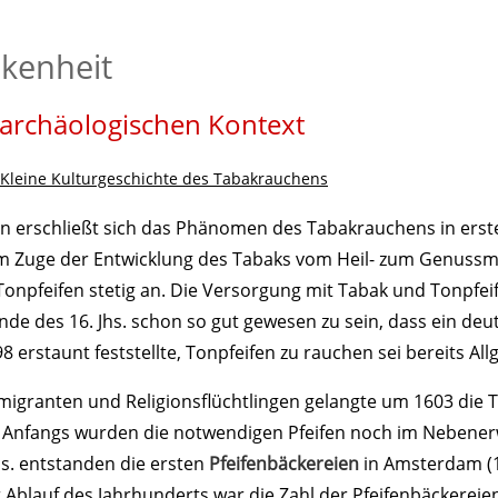
zum
zu
Lüneburger Stadtarchäologie bei instagram
Sitemap - alles auf einen Blick
durchsuche alle Webseiten dieser Domain
Seitenanfang
unserer
ckenheit
Hauptseite
 archäologischen Kontext
Kleine Kulturgeschichte des Tabakrauchens
 erschließt sich das Phänomen des Tabakrauchens in erste
Im Zuge der Entwicklung des Tabaks vom Heil- zum Genussmit
onpfeifen stetig an. Die Versorgung mit Tabak und Tonpfeif
de des 16. Jhs. schon so gut gewesen zu sein, dass ein deu
8 erstaunt feststellte, Tonpfeifen zu rauchen sei bereits Al
migranten und Religionsflüchtlingen gelangte um 1603 die T
. Anfangs wurden die notwendigen Pfeifen noch im Nebener
hs. entstanden die ersten
Pfeifenbäckereien
in Amsterdam (
r Ablauf des Jahrhunderts war die Zahl der Pfeifenbäckereie