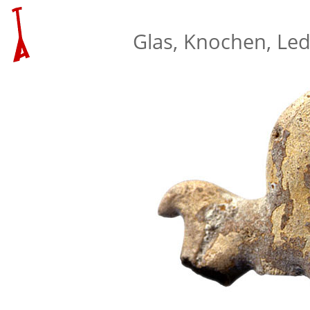
externes
Glas, Knochen, Led
Verweisziel:
Buch
von
Doris
Fischer