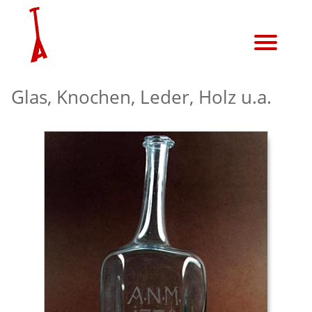
zu
Lüneburger Stadtarchäologie bei instagram
Sitemap - alles auf einen Blick
durchsuche alle Webseiten dieser Domain
unserer
Hauptseite
Glas, Knochen, Leder, Holz u.a.